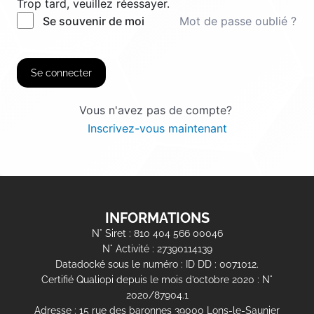
Trop tard, veuillez réessayer.
Mot de passe oublié ?
Se souvenir de moi
Se connecter
Vous n'avez pas de compte?
Inscrivez-vous maintenant
INFORMATIONS
N° Siret : 810 404 566 00046
N° Activité : 27390114139
Datadocké sous le numéro : ID DD : 0071012.
Certifié Qualiopi depuis le mois d’octobre 2020 : N°
2020/87904.1
Adresse : 15 rue des baronnes 39000 Lons-le-Saunier