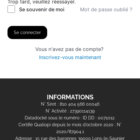
Trop tard, veuillez réessayer.
Mot de passe oublié ?
Se souvenir de moi
Se connecter
Vous n'avez pas de compte?
Inscrivez-vous maintenant
INFORMATIONS
N° Siret : 810 404 566 00046
N° Activité : 27390114139
Datadocké sous le numéro : ID DD : 0071012.
Certifié Qualiopi depuis le mois d’octobre 2020 : N°
2020/87904.1
Adresse : 15 rue des baronnes 39000 Lons-le-Saunier