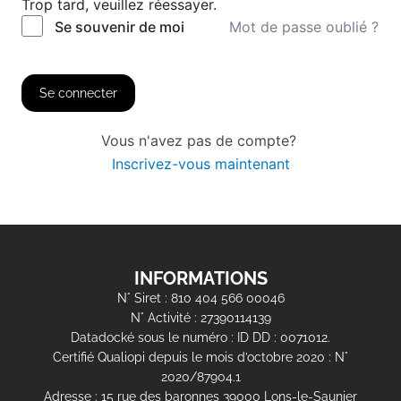
Trop tard, veuillez réessayer.
Mot de passe oublié ?
Se souvenir de moi
Se connecter
Vous n'avez pas de compte?
Inscrivez-vous maintenant
INFORMATIONS
N° Siret : 810 404 566 00046
N° Activité : 27390114139
Datadocké sous le numéro : ID DD : 0071012.
Certifié Qualiopi depuis le mois d’octobre 2020 : N°
2020/87904.1
Adresse : 15 rue des baronnes 39000 Lons-le-Saunier